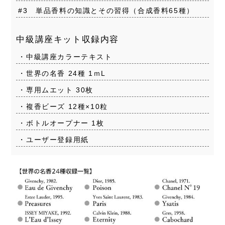
#3 単品香料の知識とその習得（合成香料65種）
中級講座キット収録内容
・中級講座カラーテキスト
・世界の名香 24種 1ｍL
・専用ムエット 30枚
・複香ビーズ 12種×10粒
・ボトルオープナー 1枚
・ユーザー登録用紙