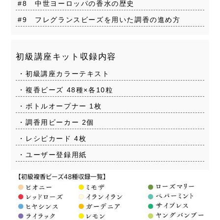
#8 中世ヨーロッパの香水の歴史
#9 フレグランスビーズを用いた調香の進め方
初級講座キット収録内容
・初級講座カラーテキスト
・複香ビーズ 48種×各10粒
・ボトルオープナー 1枚
・調香用ビーカー 2個
・レシピカード 4枚
・ユーザー登録用紙