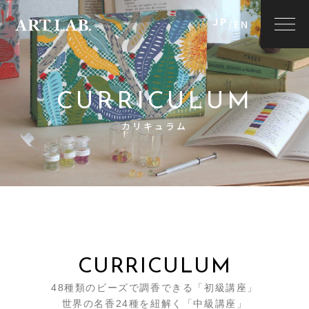
JP
/
EN
CURRICULUM
カリキュラム
CURRICULUM
48種類のビーズで調香できる「初級講座」
世界の名香24種を紐解く「中級講座」