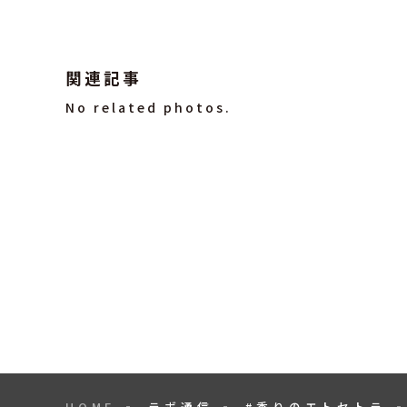
関連記事
No related photos.
HOME
ラボ通信
#香りのエトセトラ