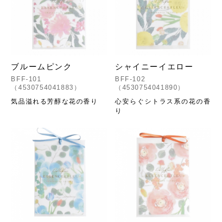
ブルームピンク
シャイニーイエロー
BFF-101
BFF-102
（4530754041883）
（4530754041890）
気品溢れる芳醇な花の香り
心安らぐシトラス系の花の香
り