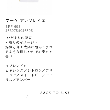
ブーケ アンソレイエ
EFF-603
4530754046505
-ひだまりの花束-
＜香りのイメージ＞
燦燦と輝く太陽に包みこまれ
るような晴れやかで心安らぐ
香り
＜ブレンド＞
ヒヤシンス／シトロン／フリ
ージア／スイートピー／アイ
リス／アンバー
BACK TO LIST