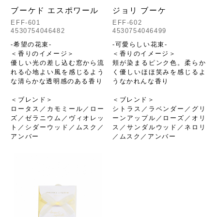
ブーケド エスポワール
ジョリ ブーケ
EFF-601
EFF-602
4530754046482
4530754046499
-希望の花束-
-可愛らしい花束-
＜香りのイメージ＞
＜香りのイメージ＞
優しい光の差し込む窓から流
頬が染まるピンク色。柔らか
れる心地よい風を感じるよう
く優しいほほ笑みを感じるよ
な清らかな透明感のある香り
うなかれんな香り
＜ブレンド＞
＜ブレンド＞
ロータス／カモミール／ロー
シトラス／ラベンダー／グリ
ズ／ゼラニウム／ヴィオレッ
ーンアップル／ローズ／オリ
ト／シダーウッド／ムスク／
ス／サンダルウッド／ネロリ
アンバー
／ムスク／アンバー