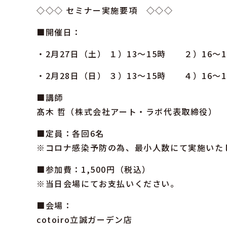
◇◇◇ セミナー実施要項 ◇◇◇
■開催日：
・2月27日（土） １）13～15時 ２）16～1
・2月28日（日） ３）13～15時 ４）16～1
■講師
髙木 哲（株式会社アート・ラボ代表取締役）
■定員：各回6名
※コロナ感染予防の為、最小人数にて実施いた
■参加費：1,500円（税込）
※当日会場にてお支払いください。
■会場：
cotoiro立誠ガーデン店