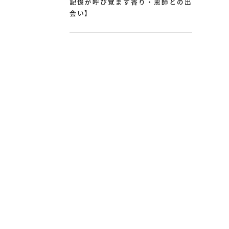
記憶が呼び覚ます香り・恩師との出
会い】