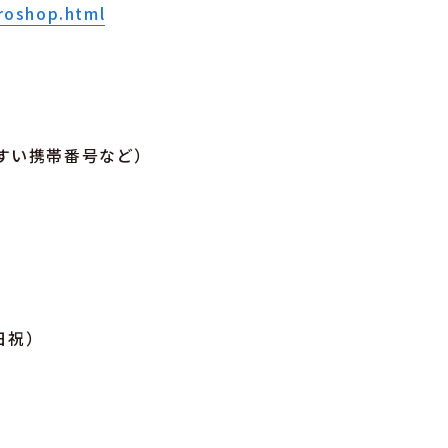
iroshop.html
）
い携帯番号など）
日祝）